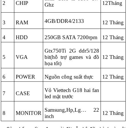
2
CHIP
12Tháng
Ghz
4GB/DDR4/2133
3
RAM
12 Tháng
4
HDD
250GB SATA 7200rpm
12 Tháng
Gtx750Ti 2G ddr5/128
5
VGA
bit(hỗ trợ games và đồ
12 Tháng
họa tốt)
6
POWER
Nguồn công suất thực
12 Tháng
Vỏ Viettech G18 hai fan
7
CASE
led mặt trước
Samsung,Hp,Lg… 22
8
MONITOR
12 Tháng
inch