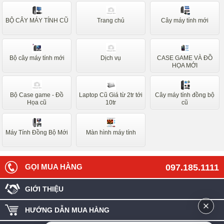
BỘ CÂY MÁY TÍNH CŨ
Trang chủ
Cây máy tính mới
Bộ cây máy tính mới
Dịch vụ
CASE GAME VÀ ĐỒ
HỌA MỚI
Bộ Case game - Đồ
Laptop Cũ Giá từ 2tr tới
Cây máy tính đồng bộ
Họa cũ
10tr
cũ
Máy Tính Đồng Bộ Mới
Màn hình máy tính
GỌI MUA HÀNG
097.185.1111
GIỚI THIỆU
HƯỚNG DẪN MUA HÀNG