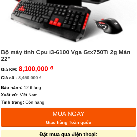
Bộ máy tính Cpu i3-6100 Vga Gtx750Ti 2g Màn
22"
8,100,000 ₫
Giá KM:
Giá cũ :
8,450,000 ₫
Bảo hành:
12 tháng
Xuất xứ:
Việt Nam
Tình trạng:
Còn hàng
MUA NGAY
Giao hàng Toàn quốc
Đặt mua qua điện thoại: