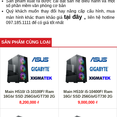
Sản phẩm xuất ra được cài đặt sẵn hệ điều hành và một
số phần mềm văn phòng cơ bản
Quý khách muốn thay đổi hay nâng cấp cấu hình, mua
tại đây
,
màn hình khác tham khảo giá
liên hệ hotline
097.185.1111 để có giá tốt nhất
SẢN PHẨM CÙNG LOẠI
Main H510/ i3-10100F/ Ram
Main H510/ i5-10400F/ Ram
16Gb/ SSD 256Gb/GT730 2G
16G/ SSD 256Gb/GT730 2G
8,200,000 ₫
9,000,000 ₫