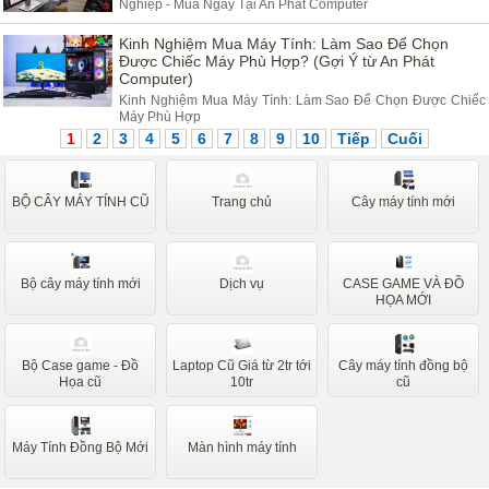
Nghiệp - Mua Ngay Tại An Phát Computer
Kinh Nghiệm Mua Máy Tính: Làm Sao Để Chọn
Được Chiếc Máy Phù Hợp? (Gợi Ý từ An Phát
Computer)
Kinh Nghiệm Mua Máy Tính: Làm Sao Để Chọn Được Chiếc
Máy Phù Hợp
1
2
3
4
5
6
7
8
9
10
Tiếp
Cuối
BỘ CÂY MÁY TÍNH CŨ
Trang chủ
Cây máy tính mới
Bộ cây máy tính mới
Dịch vụ
CASE GAME VÀ ĐỒ
HỌA MỚI
Bộ Case game - Đồ
Laptop Cũ Giá từ 2tr tới
Cây máy tính đồng bộ
Họa cũ
10tr
cũ
Máy Tính Đồng Bộ Mới
Màn hình máy tính