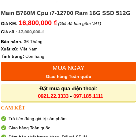
Main B760M Cpu i7-12700 Ram 16G SSD 512G
16,800,000 ₫
Giá KM:
(Giá đã bao gồm VAT)
Giá cũ :
17,900,000 ₫
Bảo hành:
36 Tháng
Xuất xứ:
Việt Nam
Tình trạng:
Còn hàng
MUA NGAY
Giao hàng Toàn quốc
Đặt mua qua điện thoại:
0921.22.3333
-
097.185.1111
CAM KẾT
Trả tiền đúng giá trị sản phẩm
Giao hàng Toàn quốc