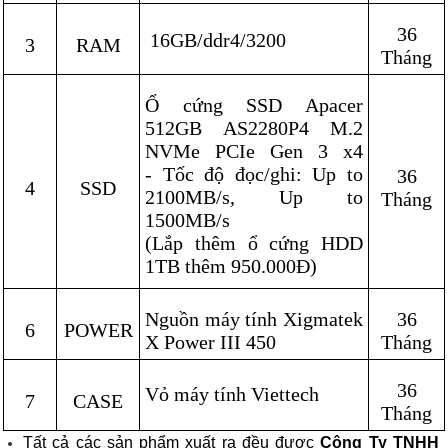
36
16GB/ddr4/3200
3
RAM
Tháng
Ổ cứng SSD Apacer
512GB AS2280P4 M.2
NVMe PCIe Gen 3 x4
- Tốc độ đọc/ghi: Up to
36
4
SSD
2100MB/s, Up to
Tháng
1500MB/s
(Lắp thêm ổ cứng HDD
1TB thêm 950.000Đ)
Nguồn máy tính Xigmatek
36
6
POWER
X Power III 450
Tháng
36
Vỏ máy tính Viettech
7
CASE
Tháng
Tất cả các sản phẩm xuất ra đều được
Công Ty TNHH