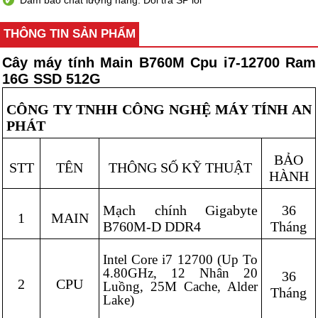
Đảm bảo chất lượng hàng. Đổi trả SP lỗi
THÔNG TIN SẢN PHẨM
Cây máy tính
Main B760M Cpu i7-12700 Ram
16G SSD 512G
CÔNG TY TNHH CÔNG NGHỆ MÁY TÍNH AN
PHÁT
BẢO
STT
TÊN
THÔNG SỐ KỸ THUẬT
HÀNH
Mạch chính Gigabyte
36
1
MAIN
B760M-D DDR4
Tháng
Intel Core i7 12700 (Up To
4.80GHz, 12 Nhân 20
36
2
CPU
Luồng, 25M Cache, Alder
Tháng
Lake)