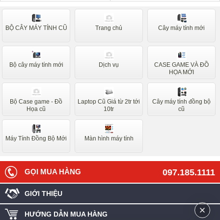
BỘ CÂY MÁY TÍNH CŨ
Trang chủ
Cây máy tính mới
Bộ cây máy tính mới
Dịch vụ
CASE GAME VÀ ĐỒ
HỌA MỚI
Bộ Case game - Đồ
Laptop Cũ Giá từ 2tr tới
Cây máy tính đồng bộ
Họa cũ
10tr
cũ
Máy Tính Đồng Bộ Mới
Màn hình máy tính
GỌI MUA HÀNG
097.185.1111
GIỚI THIỆU
HƯỚNG DẪN MUA HÀNG