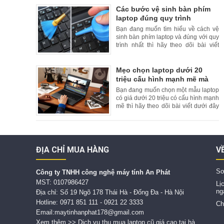
chúng tôi để tham khảo thêm.
Các bước vệ sinh bàn phím
laptop đúng quy trình
Bạn đang muốn tìm hiểu về cách vệ
sinh bàn phím laptop và đúng với quy
trình nhất thì hãy theo dõi bài viết
dưới đây của chúng tôi.
Mẹo chọn laptop dưới 20
triệu cấu hình mạnh mẽ mà
bạn nên biết
Bạn đang muốn chọn một mẫu laptop
có giá dưới 20 triệu có cấu hình mạnh
mẽ thì hãy theo dõi bài viết dưới đây
của chúng tôi.
ĐỊA CHỈ MUA HÀNG
V
Sơ
C
ông ty TNHH công nghệ máy tính An Phát
MST: 0107986427
Lị
ng
Địa chỉ: Số 19 Ngõ 178 Thái Hà - Đống Đa - Hà Nội
Hotline: 0971 851 111 - 0921 22 3333
Ch
Email:maytinhanphat178@gmail.com
Xem thêm >> Dịch vụ thu mua laptop cũ giá cao tại hà