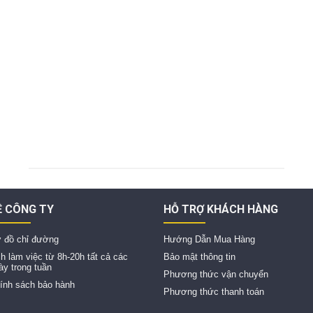
Ề CÔNG TY
HỖ TRỢ KHÁCH HÀNG
 đồ chỉ đường
Hướng Dẫn Mua Hàng
ch làm việc từ 8h-20h tất cả các
Bảo mật thông tin
ày trong tuần
Phương thức vận chuyển
ính sách bảo hành
Phương thức thanh toán