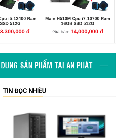
Cpu i5-12400 Ram
Main H510M Cpu i7-10700 Ram
 SSD 512G
16GB SSD 512G
3,300,000 đ
14,000,000 đ
Giá bán:
TIN ĐỌC NHIỀU