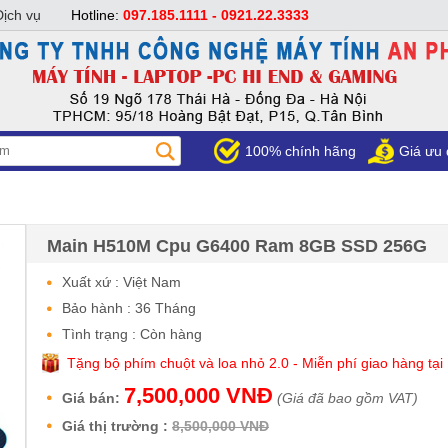
Dịch vụ
Hotline:
097.185.1111 - 0921.22.3333
100% chính hãng
Giá ưu 
Main H510M Cpu G6400 Ram 8GB SSD 256G
Xuất xứ : Việt Nam
Bảo hành : 36 Tháng
Tình trạng : Còn hàng
Tặng bộ phím chuột và loa nhỏ 2.0 - Miễn phí giao hàng tại
7,500,000 VNĐ
Giá bán:
(Giá đã bao gồm VAT)
Giá thị trường :
8,500,000 VNĐ