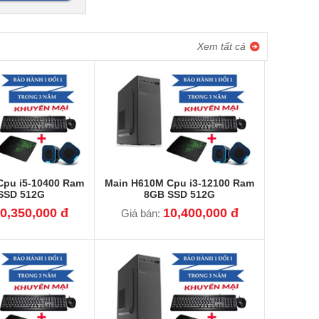
Xem tất cả
Cpu i5-10400 Ram
Main H610M Cpu i3-12100 Ram
SSD 512G
8GB SSD 512G
0,350,000 đ
10,400,000 đ
Giá bán: