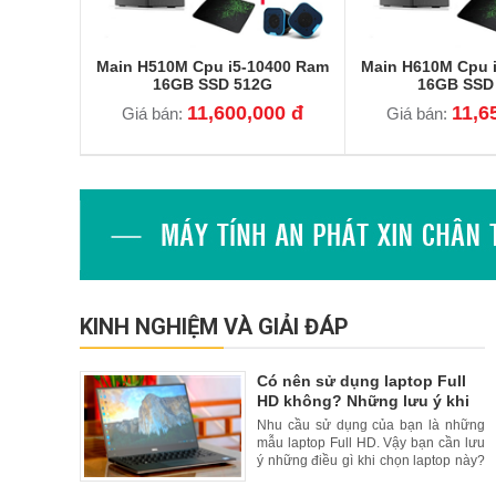
Main H510M Cpu i5-10400 Ram
Main H610M Cpu 
16GB SSD 512G
16GB SSD
11,600,000 đ
11,6
Giá bán:
Giá bán:
KINH NGHIỆM VÀ GIẢI ĐÁP
Có nên sử dụng laptop Full
HD không? Những lưu ý khi
lựa chọn?
Nhu cầu sử dụng của bạn là những
mẫu laptop Full HD. Vậy bạn cần lưu
ý những điều gì khi chọn laptop này?
Hãy theo dõi bài viết dưới đây của