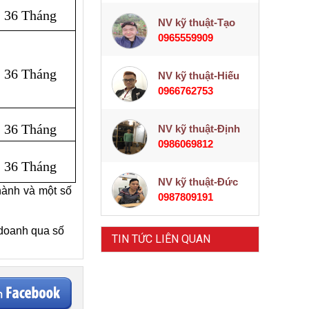
36 Tháng
NV kỹ thuật-Tạo
0965559909
36 Tháng
NV kỹ thuật-Hiếu
0966762753
36 Tháng
NV kỹ thuật-Định
0986069812
36 Tháng
NV kỹ thuật-Đức
hành và một số
0987809191
 doanh qua số
TIN TỨC LIÊN QUAN