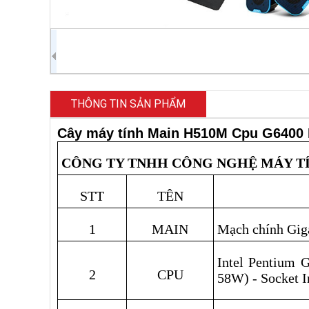
THÔNG TIN SẢN PHẨM
Cây máy tính Main H510M Cpu G640
CÔNG TY TNHH CÔNG NGHỆ MÁY T
STT
TÊN
1
MAIN
Mạch chính Gi
Intel Pentium 
2
CPU
58W) - Socket I