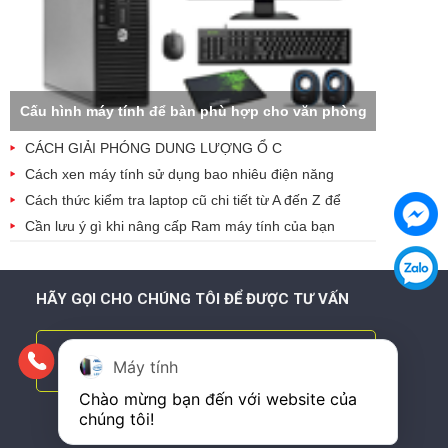
Cấu hình máy tính để bàn phù hợp cho văn phòng
CÁCH GIẢI PHÓNG DUNG LƯỢNG Ổ C
Cách xen máy tính sử dụng bao nhiêu điện năng
Cách thức kiểm tra laptop cũ chi tiết từ A đến Z để
tránh mua bị hớ
Cần lưu ý gì khi nâng cấp Ram máy tính của bạn
HÃY GỌI CHO CHÚNG TÔI ĐỂ ĐƯỢC TƯ VẤN
097.185.1111 - 0921.22.3333
Máy tính
Chào mừng bạn đến với website của 
chúng tôi!