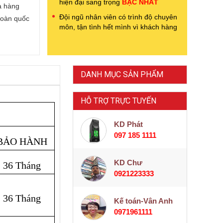
hiện đại sang trọng
BẬC NHẤT
a hàng
Đội ngũ nhân viên có trình độ chuyên
toàn quốc
môn, tận tình hết mình vì khách hàng
DANH MỤC SẢN PHẨM
HỖ TRỢ TRỰC TUYẾN
KD Phát
097 185 1111
BẢO HÀNH
KD Chư
36 Tháng
0921223333
36 Tháng
Kế toán-Vân Anh
0971961111