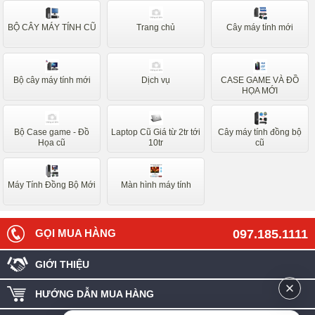
BỘ CÂY MÁY TÍNH CŨ
Trang chủ
Cây máy tính mới
Bộ cây máy tính mới
Dịch vụ
CASE GAME VÀ ĐỒ
HỌA MỚI
Bộ Case game - Đồ
Laptop Cũ Giá từ 2tr tới
Cây máy tính đồng bộ
Họa cũ
10tr
cũ
Máy Tính Đồng Bộ Mới
Màn hình máy tính
GỌI MUA HÀNG
097.185.1111
GIỚI THIỆU
HƯỚNG DẪN MUA HÀNG