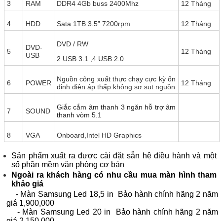
3
RAM
DDR4 4Gb buss 2400Mhz
12 Tháng
4
HDD
Sata 1TB 3.5” 7200rpm
12 Tháng
DVD / RW
DVD-
5
12 Tháng
USB
2 USB 3.1 ,4 USB 2.0
Nguồn công xuất thực chạy cực kỳ ổn
6
POWER
12 Tháng
định điện áp thấp không sợ sụt nguồn
Giắc cắm âm thanh 3 ngăn hỗ trợ âm
7
SOUND
thanh vòm 5.1
8
VGA
Onboard,Intel HD Graphics
Sản phẩm xuất ra được cài đặt sẵn hệ điều hành và một
số phần mềm văn phòng cơ bản
Ngoài ra khách hàng có nhu cầu mua màn hình tham
khảo giá
- Màn Samsung Led 18,5 in Bảo hành chính hãng 2 năm
giá 1,900,000
-
Màn Samsung Led 20 in Bảo hành chính hãng 2 năm
giá 2,150,000