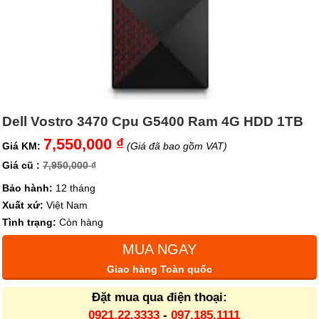
Dell Vostro 3470 Cpu G5400 Ram 4G HDD 1TB
7,550,000 ₫
Giá KM:
(Giá đã bao gồm VAT)
Giá cũ :
7,950,000 ₫
Bảo hành:
12 tháng
Xuất xứ:
Việt Nam
Tình trạng:
Còn hàng
MUA NGAY
Giao hàng Toàn quốc
Đặt mua qua điện thoại:
0921.22.3333
-
097.185.1111