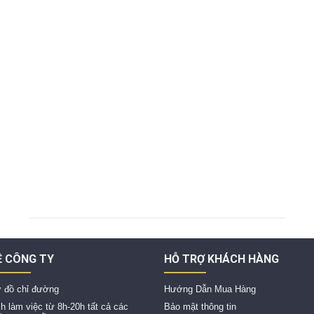
Ề CÔNG TY
HỖ TRỢ KHÁCH HÀNG
 đồ chỉ đường
Hướng Dẫn Mua Hàng
ch làm việc từ 8h-20h tất cả các
Bảo mật thông tin