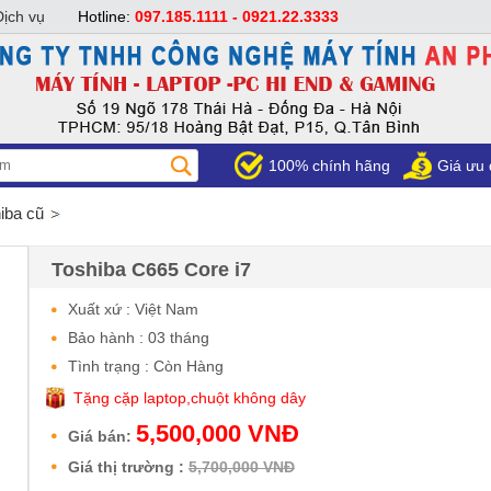
Dịch vụ
Hotline:
097.185.1111 - 0921.22.3333
100% chính hãng
Giá ưu 
iba cũ
Toshiba C665 Core i7
Xuất xứ : Việt Nam
Bảo hành : 03 tháng
Tình trạng : Còn Hàng
Tặng cặp laptop,chuột không dây
5,500,000 VNĐ
Giá bán:
Giá thị trường :
5,700,000 VNĐ