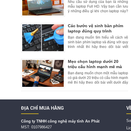
lựa chọn?
Nhu cầu sử dụng của bạn là những
mẫu laptop Full HD. Vậy bạn cần lưu
ý những điều gì khi chọn laptop này?
Hãy theo dõi bài viết dưới đây của
chúng tôi để tham khảo thêm.
Các bước vệ sinh bàn phím
laptop đúng quy trình
Bạn đang muốn tìm hiểu về cách vệ
sinh bàn phím laptop và đúng với quy
trình nhất thì hãy theo dõi bài viết
dưới đây của chúng tôi.
Mẹo chọn laptop dưới 20
triệu cấu hình mạnh mẽ mà
bạn nên biết
Bạn đang muốn chọn một mẫu laptop
có giá dưới 20 triệu có cấu hình mạnh
mẽ thì hãy theo dõi bài viết dưới đây
của chúng tôi.
ĐỊA CHỈ MUA HÀNG
V
Sơ
C
ông ty TNHH công nghệ máy tính An Phát
MST: 0107986427
Lị