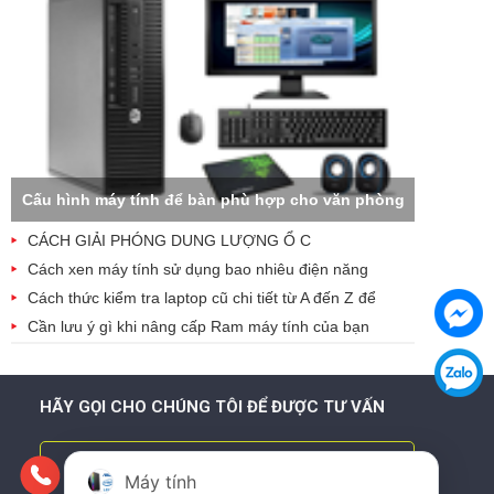
Cấu hình máy tính để bàn phù hợp cho văn phòng
CÁCH GIẢI PHÓNG DUNG LƯỢNG Ổ C
Cách xen máy tính sử dụng bao nhiêu điện năng
Cách thức kiểm tra laptop cũ chi tiết từ A đến Z để
tránh mua bị hớ
Cần lưu ý gì khi nâng cấp Ram máy tính của bạn
HÃY GỌI CHO CHÚNG TÔI ĐỂ ĐƯỢC TƯ VẤN
097.185.1111 - 0921.22.3333
Máy tính