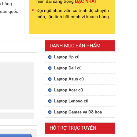
hiện đại sang trọng
BẬC NHẤT
a hàng
Đội ngũ nhân viên có trình độ chuyên
toàn quốc
môn, tận tình hết mình vì khách hàng
DANH MỤC SẢN PHẨM
Laptop Hp cũ
Laptop Dell cũ
Laptop Asus cũ
Laptop Acer cũ
Laptop Lenovo cũ
Laptop Games và Đồ họa
HỖ TRỢ TRỰC TUYẾN