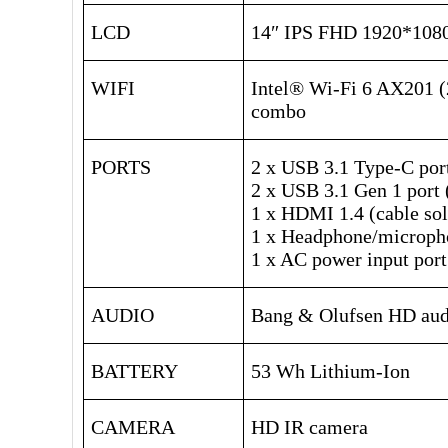
LCD
14″ IPS FHD 1920*1080
WIFI
Intel® Wi-Fi 6 AX201 (
combo
PORTS
2 x USB 3.1 Type-C por
2 x USB 3.1 Gen 1 port 
1 x HDMI 1.4 (cable sol
1 x Headphone/microph
1 x AC power input port
AUDIO
Bang & Olufsen HD aud
BATTERY
53 Wh Lithium-Ion
CAMERA
HD IR camera