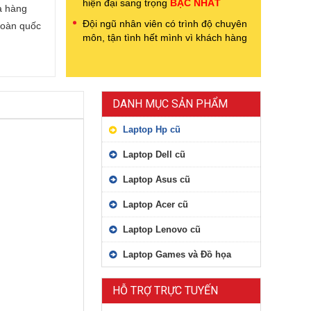
hiện đại sang trọng
BẬC NHẤT
a hàng
Đội ngũ nhân viên có trình độ chuyên
toàn quốc
môn, tận tình hết mình vì khách hàng
DANH MỤC SẢN PHẨM
Laptop Hp cũ
Laptop Dell cũ
Laptop Asus cũ
Laptop Acer cũ
Laptop Lenovo cũ
Laptop Games và Đồ họa
HỖ TRỢ TRỰC TUYẾN