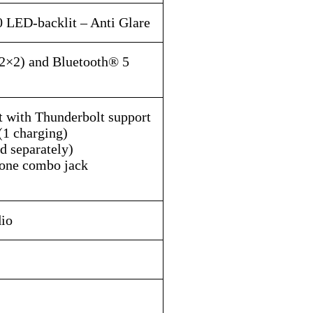
 LED-backlit – Anti Glare
2×2) and Bluetooth® 5
t with Thunderbolt support
(1 charging)
d separately)
one combo jack
io