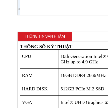
THÔNG TIN SẢN PHẨM
THÔNG SỐ KỸ THUẬT
CPU
10th Generation Intel®
GHz
up to 4.9 GHz
RAM
16GB DDR4 2666MHz
HARD DISK
512GB PCIe M.2 SSD
VGA
Intel® UHD Graphics 6