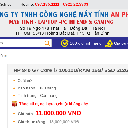
Dịch vụ
Hotline:
097.185.1111 - 0921.22.3333
100% chính hãng
Giá ưu 
cũ
HP 840 G7 Core i7 10510U/RAM 16G/ SSD 512
Xuất xứ :
Bảo hành : 06 Tháng
Tình trạng : Còn hàng
Tặng túi đựng laptop,chuột không dây
11,000,000 VNĐ
Giá bán:
Giá thị trường :
13,000,000 VNĐ