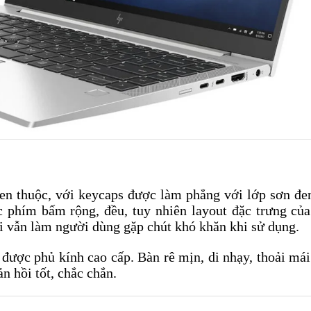
en thuộc, với keycaps được làm phẳng với lớp sơn đ
c phím bấm rộng, đều, tuy nhiên layout đặc trưng củ
i vẫn làm người dùng gặp chút khó khăn khi sử dụng.
ược phủ kính cao cấp. Bàn rê mịn, di nhạy, thoải mái
n hồi tốt, chắc chắn.