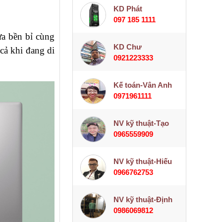
KD Phát
097 185 1111
ựa bền bỉ cùng
KD Chư
cả khi đang di
0921223333
Kế toán-Vân Anh
0971961111
NV kỹ thuật-Tạo
0965559909
NV kỹ thuật-Hiếu
0966762753
NV kỹ thuật-Định
0986069812