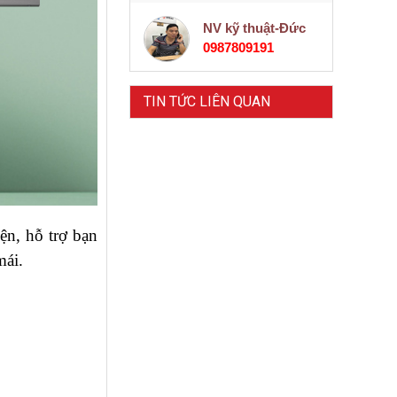
NV kỹ thuật-Đức
0987809191
TIN TỨC LIÊN QUAN
iện, hỗ trợ bạn
mái.