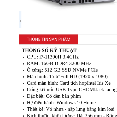
THÔNG TIN SẢN PHẨM
THÔNG SỐ KỸ THUẬT
CPU: i7-11390H 3.4GHz
RAM: 16GB DDR4 3200 MHz
Ổ cứng: 512 GB SSD NVMe PCIe
Màn hình: 15.6"Full HD (1920 x 1080)
Card màn hình: Card tích hợpIntel Iris Xe
Cổng kết nối: USB Type-CHDMIJack tai n
Đ
ặc biệt: Có đèn bàn phím
Hệ điều hành: Windows 10 Home
Thiết kế: Vỏ nhựa - nắp lưng bằng kim loại
Kích thước, khối lượng: Dài 356 mm - Rộn