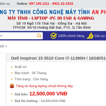
Dịch vụ
Hotline:
097.185.1111 - 0921.22.3333
100% chính hãng
Giá ưu 
 cũ
Dell Inspiron 15 5510 Core i7-11390H / 16GB/5
Xuất xứ :
Bảo hành : 06 Tháng
Tình trạng : Còn hàng
Tặng túi đựng laptop,chuột không dây
12,500,000 VNĐ
Giá bán:
Giá thị trường :
13,500,000 VNĐ