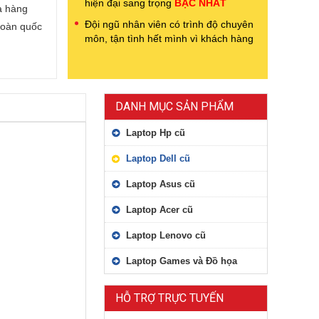
hiện đại sang trọng
BẬC NHẤT
a hàng
Đội ngũ nhân viên có trình độ chuyên
toàn quốc
môn, tận tình hết mình vì khách hàng
DANH MỤC SẢN PHẨM
Laptop Hp cũ
Laptop Dell cũ
Laptop Asus cũ
Laptop Acer cũ
Laptop Lenovo cũ
Laptop Games và Đồ họa
HỖ TRỢ TRỰC TUYẾN