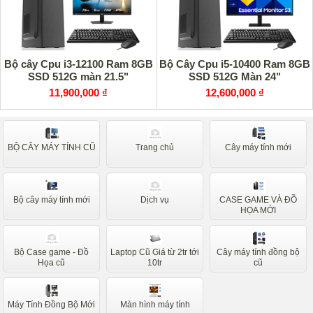
Bộ cây Cpu i3-12100 Ram 8GB
Bộ Cây Cpu i5-10400 Ram 8GB
SSD 512G màn 21.5"
SSD 512G Màn 24"
11,900,000 ₫
12,600,000 ₫
BỘ CÂY MÁY TÍNH CŨ
Trang chủ
Cây máy tính mới
Bộ cây máy tính mới
Dịch vụ
CASE GAME VÀ ĐỒ
HỌA MỚI
Bộ Case game - Đồ
Laptop Cũ Giá từ 2tr tới
Cây máy tính đồng bộ
Họa cũ
10tr
cũ
Máy Tính Đồng Bộ Mới
Màn hình máy tính