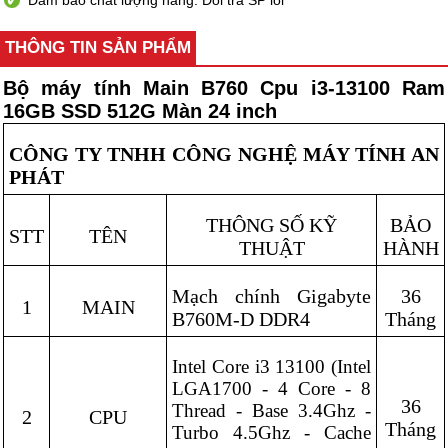
Đảm bảo chất lượng hàng. Đổi trả SP lỗi
THÔNG TIN SẢN PHẨM
Bộ máy tính Main B760 Cpu i3-13100 Ram
16GB SSD 512G Màn 24 inch
CÔNG TY TNHH CÔNG NGHỆ MÁY TÍNH AN
PHÁT
THÔNG SỐ KỸ
BẢO
STT
TÊN
THUẬT
HÀNH
Mạch chính Gigabyte
36
1
MAIN
B760M-D DDR4
Tháng
Intel Core i3 13100 (Intel
LGA1700 - 4 Core - 8
36
Thread - Base 3.4Ghz -
2
CPU
Tháng
Turbo 4.5Ghz - Cache