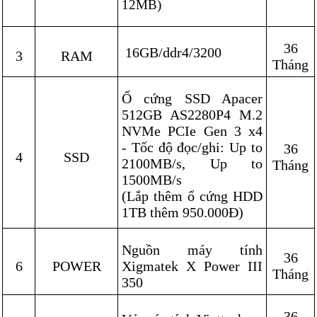
12MB)
36
16GB/ddr4/3200
3
RAM
Tháng
Ổ cứng SSD Apacer
512GB AS2280P4 M.2
NVMe PCIe Gen 3 x4
- Tốc độ đọc/ghi: Up to
36
4
SSD
2100MB/s, Up to
Tháng
1500MB/s
(Lắp thêm ổ cứng HDD
1TB thêm 950.000Đ)
Nguồn máy tính
36
6
POWER
Xigmatek X Power III
Tháng
350
36