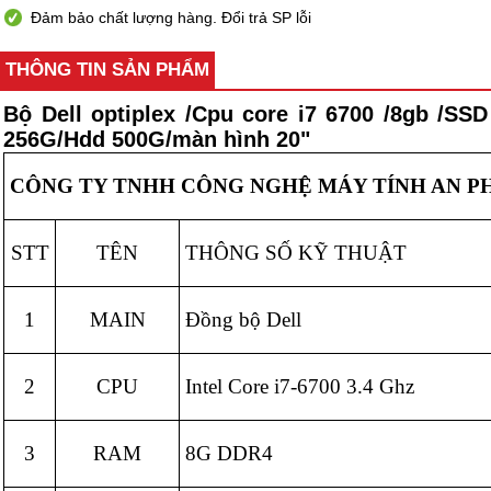
Đảm bảo chất lượng hàng. Đổi trả SP lỗi
THÔNG TIN SẢN PHẨM
Bộ Dell optiplex /Cpu core i7 6700 /8gb /SSD
256G/Hdd 500G/màn hình 20"
CÔNG TY TNHH CÔNG NGHỆ MÁY TÍNH AN P
STT
TÊN
THÔNG SỐ KỸ THUẬT
1
MAIN
Đồng bộ Dell
2
CPU
Intel Core i7-6700 3.4 Ghz
3
RAM
8G DDR4