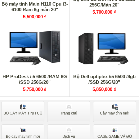
Bộ máy tính Main H110 Cpu i3-
256G/Màn 20"
6100 Ram 8g màn 20"
5,700,000 ₫
5,500,000 ₫
HP ProDesk /i5 6500 /RAM 8G
Bộ Dell optiplex /i5 6500 /8gb
/SSD 256G/20"
/SSD 256G/20"
5,750,000 ₫
5,850,000 ₫
BỘ CÂY MÁY TÍNH CŨ
Trang chủ
Cây máy tính mới
Bộ cây máy tính mới
Dịch vụ
CASE GAME VÀ ĐỒ