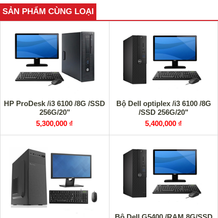
SẢN PHẨM CÙNG LOẠI
HP ProDesk /i3 6100 /8G /SSD
Bộ Dell optiplex /i3 6100 /8G
256G/20"
/SSD 256G/20"
5,300,000 ₫
5,400,000 ₫
Bộ Dell G5400 /RAM 8G/SSD