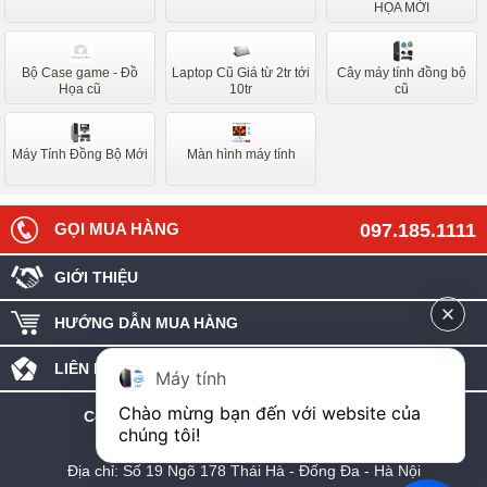
HỌA MỚI
Bộ Case game - Đồ
Laptop Cũ Giá từ 2tr tới
Cây máy tính đồng bộ
Họa cũ
10tr
cũ
Máy Tính Đồng Bộ Mới
Màn hình máy tính
GỌI MUA HÀNG
097.185.1111
GIỚI THIỆU
HƯỚNG DẪN MUA HÀNG
LIÊN HỆ - GÓP Ý
Máy tính
Chào mừng bạn đến với website của 
C
ông ty TNHH công nghệ máy tính An Phát
chúng tôi!
MST: 0107986427
Địa chỉ: Số 19 Ngõ 178 Thái Hà - Đống Đa - Hà Nội