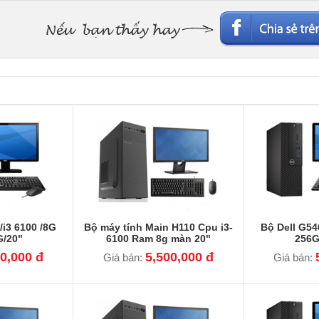
/i3 6100 /8G
Bộ máy tính Main H110 Cpu i3-
Bộ Dell G5
G/20"
6100 Ram 8g màn 20"
256G
0,000 đ
5,500,000 đ
Giá bán:
Giá bán: