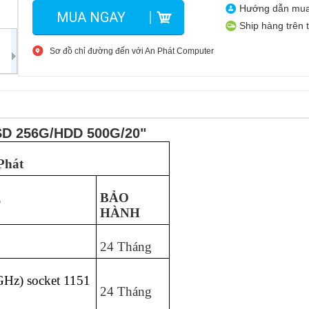
Hướng dẫn mu
MUA NGAY
Ship hàng trên 
Sơ đồ chỉ đường đến với An Phát Computer
/SSD 256G/HDD 500G/20"
Phát
BẢO
T
HÀNH
24 Tháng
 GHz) socket 1151
24 Tháng