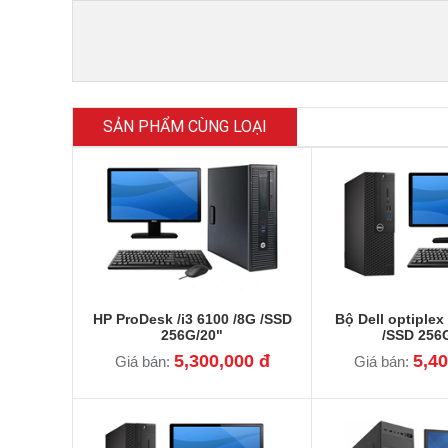
SẢN PHẨM CÙNG LOẠI
HP ProDesk /i3 6100 /8G /SSD
Bộ Dell optiplex 
256G/20"
/SSD 256
5,300,000 đ
5,40
Giá bán:
Giá bán: