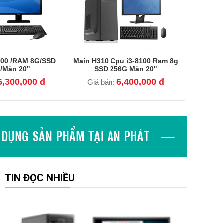
8100 /RAM 8G/SSD
Main H310 Cpu i3-8100 Ram 8g
/Màn 20"
SSD 256G Màn 20"
6,300,000 đ
6,400,000 đ
Giá bán:
TIN ĐỌC NHIỀU