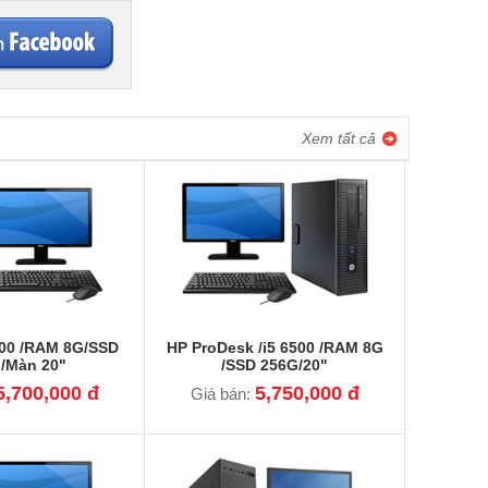
Xem tất cả
400 /RAM 8G/SSD
HP ProDesk /i5 6500 /RAM 8G
/Màn 20"
/SSD 256G/20"
5,700,000 đ
5,750,000 đ
Giá bán: