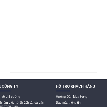
Ề CÔNG TY
HỖ TRỢ KHÁCH HÀNG
 đồ chỉ đường
Hướng Dẫn Mua Hàng
ch làm việc từ 8h-20h tất cả các
Bảo mật thông tin
ày trong tuần