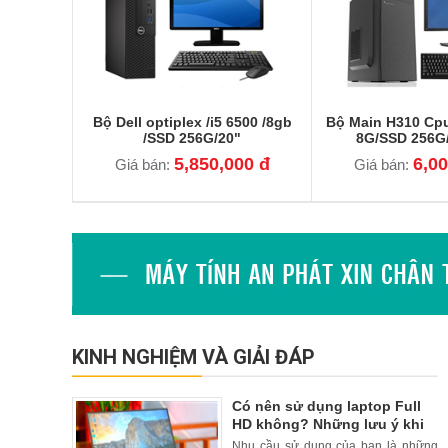
Bộ Dell optiplex /i5 6500 /8gb
Bộ Main H310 Cp
/SSD 256G/20"
8G/SSD 256G
5,850,000 đ
6,00
Giá bán:
Giá bán:
KINH NGHIỆM VÀ GIẢI ĐÁP
Có nên sử dụng laptop Full
HD không? Những lưu ý khi
lựa chọn?
Nhu cầu sử dụng của bạn là những