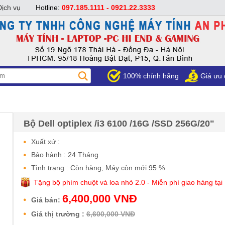
Dịch vụ
Hotline:
097.185.1111 - 0921.22.3333
100% chính hãng
Giá ưu 
Bộ Dell optiplex /i3 6100 /16G /SSD 256G/20"
Xuất xứ :
Bảo hành : 24 Tháng
Tình trạng : Còn hàng, Máy còn mới 95 %
Tặng bộ phím chuột và loa nhỏ 2.0 - Miễn phí giao hàng tại
6,400,000 VNĐ
Giá bán:
Giá thị trường :
6,600,000 VNĐ