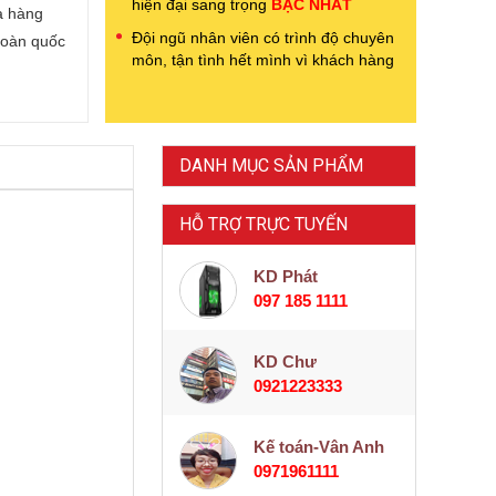
hiện đại sang trọng
BẬC NHẤT
a hàng
Đội ngũ nhân viên có trình độ chuyên
toàn quốc
môn, tận tình hết mình vì khách hàng
DANH MỤC SẢN PHẨM
HỖ TRỢ TRỰC TUYẾN
KD Phát
097 185 1111
KD Chư
0921223333
Kế toán-Vân Anh
0971961111