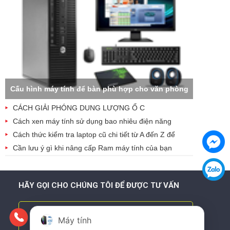
Cấu hình máy tính để bàn phù hợp cho văn phòng
CÁCH GIẢI PHÓNG DUNG LƯỢNG Ổ C
Cách xen máy tính sử dụng bao nhiêu điện năng
Cách thức kiểm tra laptop cũ chi tiết từ A đến Z để
tránh mua bị hớ
Cần lưu ý gì khi nâng cấp Ram máy tính của bạn
HÃY GỌI CHO CHÚNG TÔI ĐỂ ĐƯỢC TƯ VẤN
097.185.1111 - 0921.22.3333
Máy tính