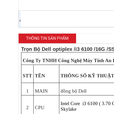
THÔNG TIN SẢN PHẨM
Trọn Bộ Dell optiplex /i3 6100 /16G 
Công Ty TNHH Công Nghệ Máy Tính An 
STT
TÊN
THÔNG SỐ KỸ THUẬ
1
MAIN
đồng bộ Dell
Intel Core i3 6100 ( 3.70
2
CPU
Skylake