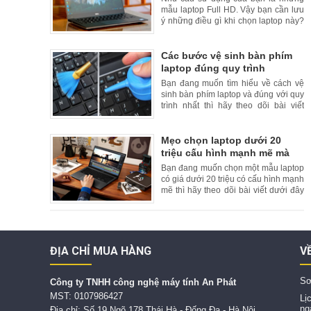
mẫu laptop Full HD. Vậy bạn cần lưu
ý những điều gì khi chọn laptop này?
Hãy theo dõi bài viết dưới đây của
chúng tôi để tham khảo thêm.
Các bước vệ sinh bàn phím
laptop đúng quy trình
Bạn đang muốn tìm hiểu về cách vệ
sinh bàn phím laptop và đúng với quy
trình nhất thì hãy theo dõi bài viết
dưới đây của chúng tôi.
Mẹo chọn laptop dưới 20
triệu cấu hình mạnh mẽ mà
bạn nên biết
Bạn đang muốn chọn một mẫu laptop
có giá dưới 20 triệu có cấu hình mạnh
mẽ thì hãy theo dõi bài viết dưới đây
của chúng tôi.
ĐỊA CHỈ MUA HÀNG
V
Sơ
C
ông ty TNHH công nghệ máy tính An Phát
MST: 0107986427
Lị
ng
Địa chỉ: Số 19 Ngõ 178 Thái Hà - Đống Đa - Hà Nội