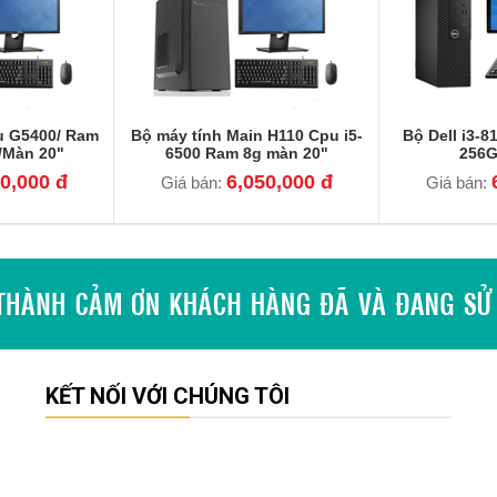
u G5400/ Ram
Bộ máy tính Main H110 Cpu i5-
Bộ Dell i3-
/Màn 20"
6500 Ram 8g màn 20"
256G
0,000 đ
6,050,000 đ
Giá bán:
Giá bán:
KẾT NỐI VỚI CHÚNG TÔI