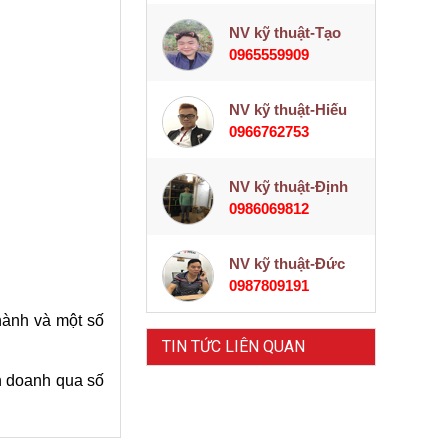
NV kỹ thuật-Tạo
0965559909
NV kỹ thuật-Hiếu
0966762753
NV kỹ thuật-Định
0986069812
NV kỹ thuật-Đức
0987809191
hành và một số
TIN TỨC LIÊN QUAN
h doanh qua số