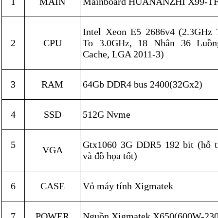
1
MAIN
Mainboard HUANANZHI X99-T
Intel Xeon E5 2686v4 (2.3GHz
2
CPU
To 3.0GHz, 18 Nhân 36 Luồ
Cache, LGA 2011-3)
3
RAM
64Gb DDR4 bus 2400(32Gx2)
4
SSD
512G Nvme
5
Gtx1060 3G DDR5 192 bit (hỗ 
VGA
và đồ họa tốt)
6
CASE
Vỏ máy tính Xigmatek
7
POWER
Nguồn Xigmatek X650(600W-23