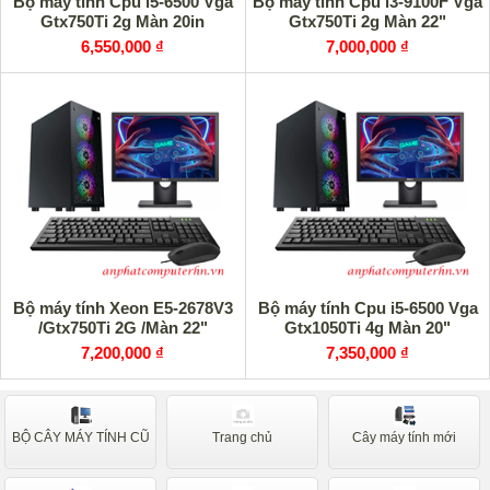
Bộ máy tính Cpu i5-6500 Vga
Bộ máy tính Cpu i3-9100F Vga
Gtx750Ti 2g Màn 20in
Gtx750Ti 2g Màn 22"
6,550,000 ₫
7,000,000 ₫
Bộ máy tính Xeon E5-2678V3
Bộ máy tính Cpu i5-6500 Vga
/Gtx750Ti 2G /Màn 22"
Gtx1050Ti 4g Màn 20"
7,200,000 ₫
7,350,000 ₫
BỘ CÂY MÁY TÍNH CŨ
Trang chủ
Cây máy tính mới