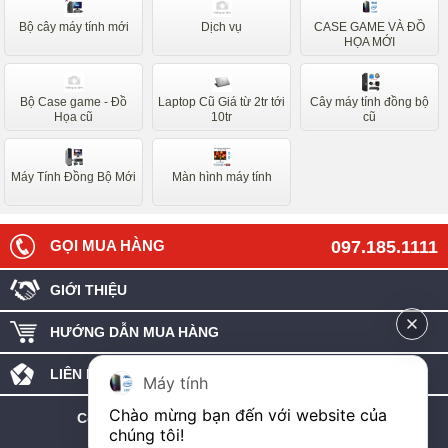
Bộ cây máy tính mới
Dịch vụ
CASE GAME VÀ ĐỒ
HỌA MỚI
Bộ Case game - Đồ
Laptop Cũ Giá từ 2tr tới
Cây máy tính đồng bộ
Họa cũ
10tr
cũ
Máy Tính Đồng Bộ Mới
Màn hình máy tính
GỌI MUA HÀNG
097.185.1111
GIỚI THIỆU
HƯỚNG DẪN MUA HÀNG
LIÊN HỆ - GÓP Ý
Máy tính
Chào mừng bạn đến với website của 
C
ông ty TNHH công nghệ máy tính An Phát
chúng tôi!
MST: 0107986427