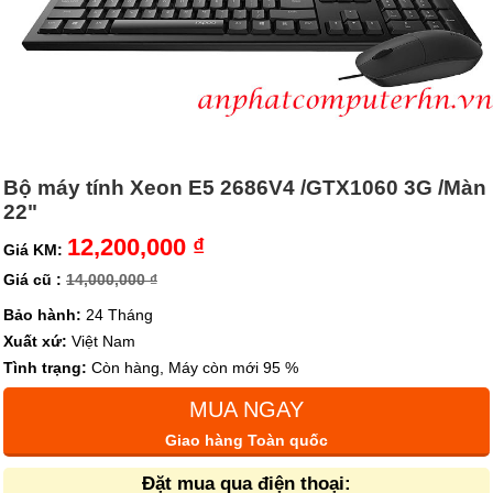
Bộ máy tính Xeon E5 2686V4 /GTX1060 3G /Màn
22"
12,200,000 ₫
Giá KM:
Giá cũ :
14,000,000 ₫
Bảo hành:
24 Tháng
Xuất xứ:
Việt Nam
Tình trạng:
Còn hàng, Máy còn mới 95 %
MUA NGAY
Giao hàng Toàn quốc
Đặt mua qua điện thoại: