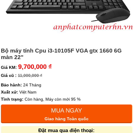
Bộ máy tính Cpu i3-10105F VGA gtx 1660 6G
màn 22"
9,700,000 ₫
Giá KM:
Giá cũ :
11,000,000 ₫
Bảo hành:
24 Tháng
Xuất xứ:
Việt Nam
Tình trạng:
Còn hàng, Máy còn mới 95 %
MUA NGAY
Giao hàng Toàn quốc
Đặt mua qua điện thoại: