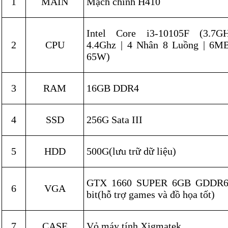
1
MAIN
Mạch chính H410
Intel Core i3-10105F (3.7G
2
CPU
4.4Ghz | 4 Nhân 8 Luồng | 6MB
65W)
3
RAM
16GB DDR4
4
SSD
256G Sata III
5
HDD
500G(lưu trữ dữ liệu)
GTX 1660 SUPER 6GB GDDR
6
VGA
bit(hỗ trợ games và đồ họa tốt)
7
CASE
Vỏ máy tính Xigmatek