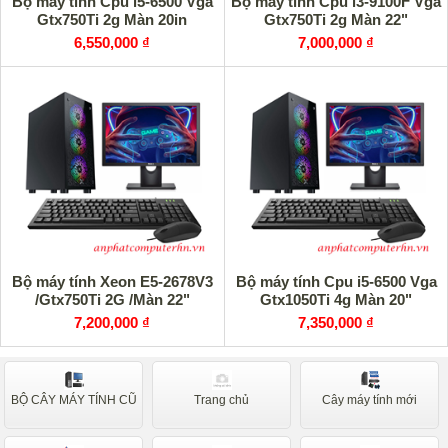
Bộ máy tính Cpu i5-6500 Vga
Bộ máy tính Cpu i3-9100F Vga
Gtx750Ti 2g Màn 20in
Gtx750Ti 2g Màn 22"
6,550,000 ₫
7,000,000 ₫
Bộ máy tính Xeon E5-2678V3
Bộ máy tính Cpu i5-6500 Vga
/Gtx750Ti 2G /Màn 22"
Gtx1050Ti 4g Màn 20"
7,200,000 ₫
7,350,000 ₫
BỘ CÂY MÁY TÍNH CŨ
Trang chủ
Cây máy tính mới