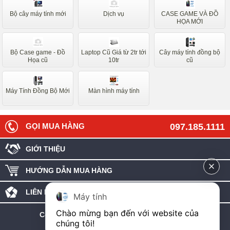
Bộ cây máy tính mới
Dịch vụ
CASE GAME VÀ ĐỒ
HỌA MỚI
Bộ Case game - Đồ
Laptop Cũ Giá từ 2tr tới
Cây máy tính đồng bộ
Họa cũ
10tr
cũ
Máy Tính Đồng Bộ Mới
Màn hình máy tính
GỌI MUA HÀNG
097.185.1111
GIỚI THIỆU
HƯỚNG DẪN MUA HÀNG
LIÊN HỆ - GÓP Ý
Máy tính
Chào mừng bạn đến với website của 
C
ông ty TNHH công nghệ máy tính An Phát
chúng tôi!
MST: 0107986427